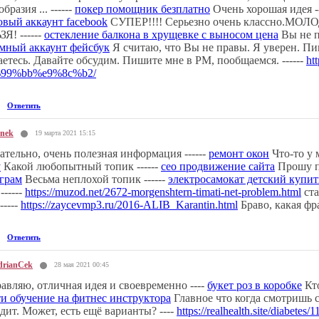
бразия ... ------
покер помощник безплатно
Очень хорошая идея --
овый аккаунт facebook
СУПЕР!!!! Серьезно очень классно.МОЛОД
Я! ------
остекление балкона в хрущевке с выносом цена
Вы не п
мный аккаунт фейсбук
Я считаю, что Вы не правы. Я уверен. Пиш
етесь. Давайте обсудим. Пишите мне в PM, пообщаемся. ------
ht
99%bb%e9%8c%b2/
Ответить
nek
19 марта 2021 15:15
ательно, очень полезная информация ------
ремонт окон
Что-то у 
у
Какой любопытный топик ------
сео продвижение сайта
Прошу пр
грам
Весьма неплохой топик ------
электросамокат детский купит
------
https://muzod.net/2672-morgenshtern-timati-net-problem.html
ста
-----
https://zaycevmp3.ru/2016-ALIB_Karantin.html
Браво, какая фра
Ответить
drianCek
28 мая 2021 00:45
авляю, отличная идея и своевременно ----
букет роз в коробке
Кто
и обучение на фитнес инструктора
Главное что когда смотришь с
дит. Может, есть ещё варианты? ----
https://realhealth.site/diabetes/1