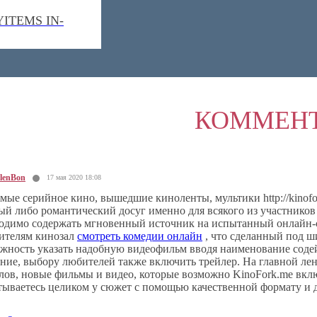
YITEMS IN-
КОММЕН
lenBon
17 мая 2020 18:08
ые серийное кино, вышедшие киноленты, мультики http://kinofor
ый либо романтический досуг именно для всякого из участников 
одимо содержать мгновенный источник на испытанный онлайн-с
ителям кинозал
смотреть комедии онлайн
, что сделанный под ш
жность указать надобную видеофильм вводя наименование соде
ние, выбору любителей также включить трейлер. На главной ле
лов, новые фильмы и видео, которые возможно KinoFork.me вклю
тываетесь целиком у сюжет с помощью качественной формату и