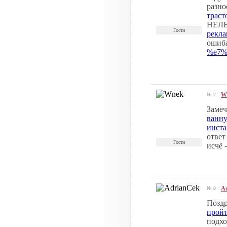
разноо
траст
НЕЛЬЗ
Гости
рекла
ошиба
%e7%
W
№ 7
Замеч
ванн
инста
ответ 
Гости
исчё -
A
№ 8
Поздр
пройт
подхо