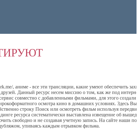
ТИРУЮТ
k.me/, аниме - все эти трансляции, какие умеют обеспечить за
друзей. Данный ресурс несем миссию о том, как же под интерне
ервис совместно с добавленными фильмами, для этого создали 
ирокоформатного осмотра кино в домашних условиях. Здесь Вы 
йственно строку Поиск или осмотреть фильм используя передви
ндинге ресурса систематически выставлена извещение об вышед
чить свободно и не создавая учетную запись. На сайте наши по
 дубляжом, упиваясь каждым отрывком фильма.