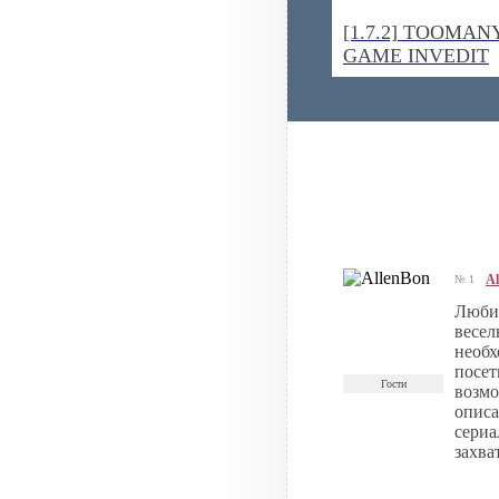
[1.7.2] TOOMAN
GAME INVEDIT
Al
№ 1
Любим
весел
необх
посет
Гости
возмо
описа
сериа
захва