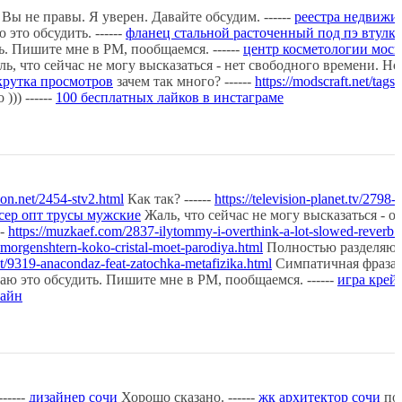
Вы не правы. Я уверен. Давайте обсудим. ------
реестра недвижи
это обсудить. ------
фланец стальной расточенный под пэ втулк
. Пишите мне в PM, пообщаемся. ------
центр косметологии моск
ь, что сейчас не могу высказаться - нет свободного времени. Но
крутка просмотров
зачем так много? ------
https://modscraft.net/tags/
)) ------
100 бесплатных лайков в инстаграме
ision.net/2454-stv2.html
Как так? ------
https://television-planet.tv/2798-
сер опт трусы мужские
Жаль, что сейчас не могу высказаться - оч
--
https://muzkaef.com/2837-ilytommy-i-overthink-a-lot-slowed-reverb.
-morgenshtern-koko-cristal-moet-parodiya.html
Полностью разделяю 
et/9319-anacondaz-feat-zatochka-metafizika.html
Симпатичная фраза -
ю это обсудить. Пишите мне в PM, пообщаемся. ------
игра крей
лайн
-----
дизайнер сочи
Хорошо сказано. ------
жк архитектор сочи
по