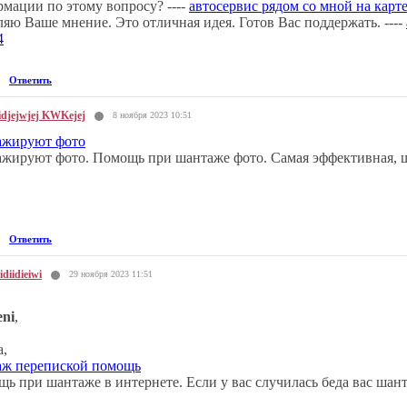
мации по этому вопросу? ----
автосервис рядом со мной на карт
ляю Ваше мнение. Это отличная идея. Готов Вас поддержать. ----
4
Ответить
idjejwjej KWKejej
8 ноября 2023 10:51
ажируют фото
жируют фото. Помощь при шантаже фото. Самая эффективная, ш
Ответить
idiidieiwi
29 ноября 2023 11:51
eni
,
a,
аж перепиской помощь
ь при шантаже в интернете. Если у вас случилась беда вас ша