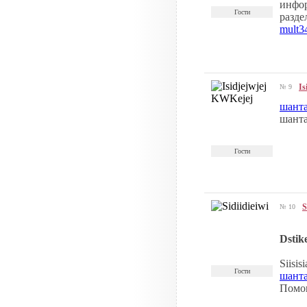
инфор
Гости
разде
mult3
Is
№ 9
шант
шанта
Гости
S
№ 10
Dstik
Siisisi
Гости
шант
Помощ