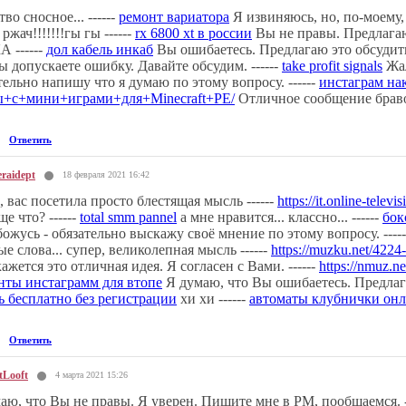
во сносное... ------
ремонт вариатора
Я извиняюсь, но, по-моему, 
ржач!!!!!!!гы гы ------
rx 6800 xt в россии
Вы не правы. Предлагаю 
 ------
дол кабель инкаб
Вы ошибаетесь. Предлагаю это обсудить
ы допускаете ошибку. Давайте обсудим. ------
take profit signals
Жал
тельно напишу что я думаю по этому вопросу. ------
инстаграм на
ы+с+мини+играми+для+Minecraft+PE/
Отличное сообщение браво )
Ответить
raidept
18 февраля 2021 16:42
, вас посетила просто блестящая мысль ------
https://it.online-telev
ще что? ------
total smm pannel
а мне нравится... классно... ------
бок
ожусь - обязательно выскажу своё мнение по этому вопросу. ----
е слова... супер, великолепная мысль ------
https://muzku.net/4224
ажется это отличная идея. Я согласен с Вами. ------
https://nmuz.n
нты инстаграмм для втопе
Я думаю, что Вы ошибаетесь. Предлага
ь бесплатно без регистрации
хи хи ------
автоматы клубнички он
Ответить
tLooft
4 марта 2021 15:26
аю, что Вы не правы. Я уверен. Пишите мне в PM, пообщаемся. -