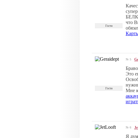
Качест
супер 
БЕЛКА
что В
Гости
обяза
Карт
Ge
№ 5
Браво
Это е
Освоб
нужны
Гости
Мне к
аккау
играт
Je
№ 6
Я дум