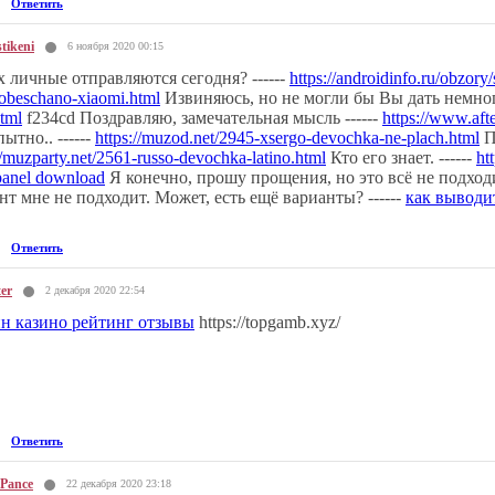
Ответить
tikeni
6 ноября 2020 00:15
х личные отправляются сегодня? ------
https://androidinfo.ru/obzory
-obeschano-xiaomi.html
Извиняюсь, но не могли бы Вы дать немног
tml
f234cd Поздравляю, замечательная мысль ------
https://www.aft
ытно.. ------
https://muzod.net/2945-xsergo-devochka-ne-plach.html
П
//muzparty.net/2561-russo-devochka-latino.html
Кто его знает. ------
ht
anel download
Я конечно, прошу прощения, но это всё не подходи
нт мне не подходит. Может, есть ещё варианты? ------
как выводит
Ответить
er
2 декабря 2020 22:54
н казино рейтинг отзывы
https://topgamb.xyz/
Ответить
Pance
22 декабря 2020 23:18