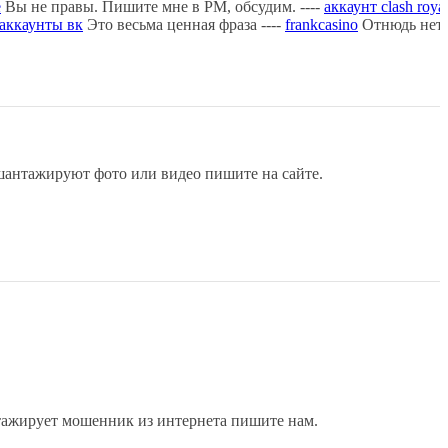
е
Вы не правы. Пишите мне в PM, обсудим. ----
аккаунт clash roya
аккаунты вк
Это весьма ценная фраза ----
frankcasino
Отнюдь нет. 
антажируют фото или видео пишите на сайте.
нтажирует мошенник из интернета пишите нам.