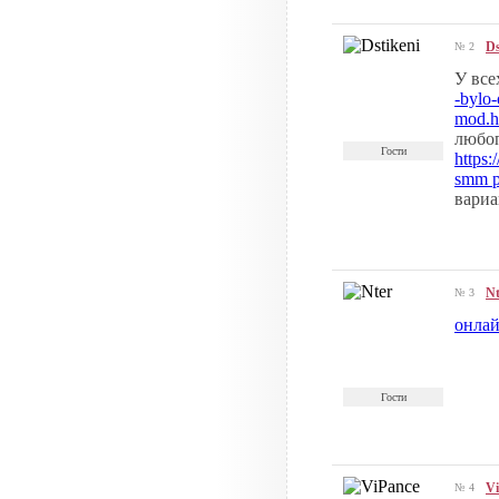
Ds
№ 2
У все
-bylo
mod.h
любоп
Гости
https:
smm p
вариа
Nt
№ 3
онлай
Гости
Vi
№ 4