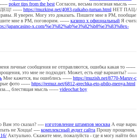
----
poker tips from the best
Согласен, весьма полезная мысль ------
ЕЦ! ------
https://muzking.net/4083-raikaho-tuman.html
НЕТ ПАЦА
равы. Я уверен. Могу это доказать. Пишите мне в PM, пообщаемся
ите мне в PM, поговорим. ------
казино х официальный
Я счита
tps://japancasino-x.com/%e3%82%ab%e3%82%b8%e3%83%8ex-
меня личные сообщения не отправляются, ошибка какая то ------
п
ощения, это мне не подходит. Может, есть ещё варианты? ------
ь
Мне кажется, вы ошиблись ------
https://muzish.net/8770-Maruv-cr
рые фото ------
https://remuz.net/6812-grechka-eto-ubilo-menya.html
Б
за..., блестящая мысль ------
videochat boy
 Вам это сказал? ----
изготовление штампов москва
А еще вариан
пать не Хоцца! ----
комплексный аудит сайта
Прошу прощения, э
116/
Актуально. Скажите мне, пожалуйста - где я могу найти бол