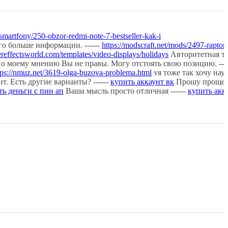
/smartfony/250-obzor-redmi-note-7-bestseller-kak-i
о больше информации. ------
https://modscraft.net/mods/2497-raptor
ereffectsworld.com/templates/video-displays/holidays
Авторитетная то
о моему мнению Вы не правы. Могу отстоять свою позицию. ----
tps://nmuz.net/3619-olga-buzova-problema.html
vя тоже так хочу научи
т. Есть другие варианты? ------
купить аккаунт вк
Прошу прощени
ь деньги с пин ап
Ваша мысль просто отличная ------
купить акк