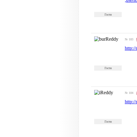
;user
Гости
№ 183
http:
Гости
№ 184
http:/
Гости