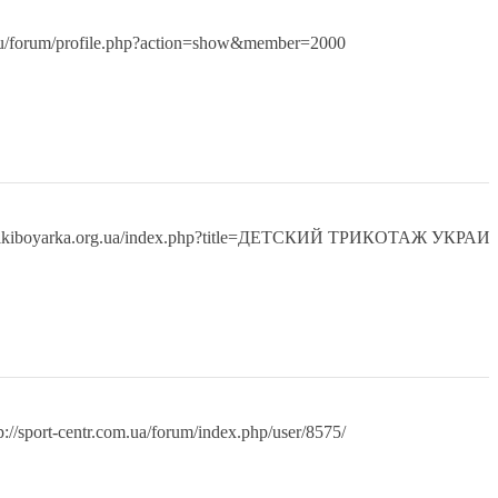
.ru/forum/profile.php?action=show&member=2000
/wikiboyarka.org.ua/index.php?title=ДЕТСКИЙ ТРИКОТАЖ УКРА
p://sport-centr.com.ua/forum/index.php/user/8575/