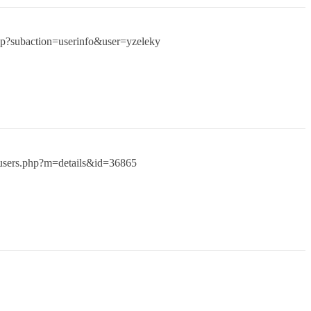
php?subaction=userinfo&user=yzeleky
a/users.php?m=details&id=36865