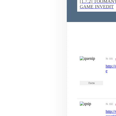
[1.7.2] TOOMAN
GAME INVEDIT
№ 181
http:
e
Гости
№ 182
http: