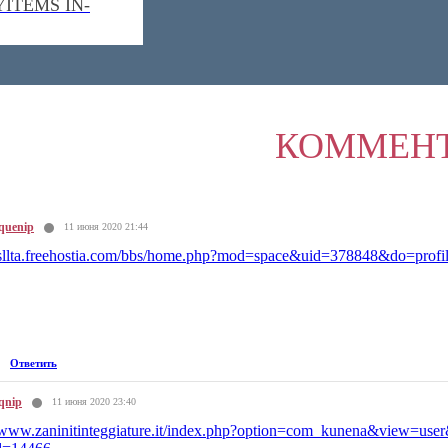
YITEMS IN-
КОММЕН
quenip
11 июня 2020 21:44
//sllta.freehostia.com/bbs/home.php?mod=space&uid=378848&do=profi
Ответить
qnip
11 июня 2020 23:40
//www.zaninitinteggiature.it/index.php?option=com_kunena&view=use