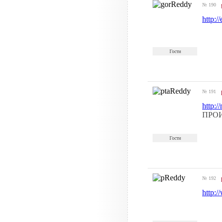
№ 190
http:
Гости
№ 191
http:
ПРО
Гости
№ 192
http: