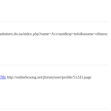
ladmines.dn.ua/index.php?name=Account&op=info&uname=ofimuw
0701
http://onlineboxing.net/jforum/user/profile/51243.page