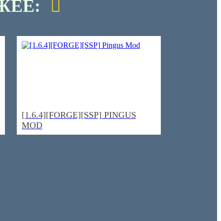
ЖЕЕ:
[1.6.4][FORGE][SSP] PINGUS
MOD