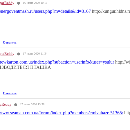
gorReddy
16 июня 2020 10:16
//energoventmash.ru/users.php?m=details&id=8167
http://kungur.hldns
Ответить
ptaReddy
17 июня 2020 11:34
//newkarton.com.ua/index.php?subaction=userinfo&user=ysulur
http:/
ИЗВОДИТЕЛЯ ПТАШКА
Ответить
pReddy
17 июня 2020 13:36
//www.seaman.com.ua/forum/index.php?members/emivahaze.51365/
htt