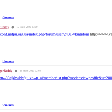
Ответить
fReddy
15 июня 2020 23:09
//iconf.mdpu.org.ua/index.php/forum/user/2431-ykugidom
http://www.v
Ответить
gorReddy
16 июня 2020 02:03
//xn--80ajkhwbbfgu.xn--p1ai/memberlist.php?mode=viewprofile&u=20
Ответить