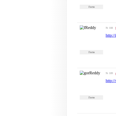
Гости
№ 188
http:
Гости
№ 189
http:
Гости