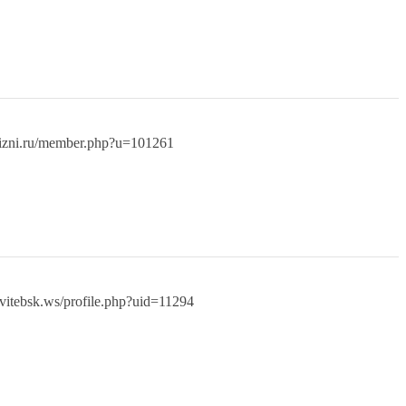
jizni.ru/member.php?u=101261
o.vitebsk.ws/profile.php?uid=11294