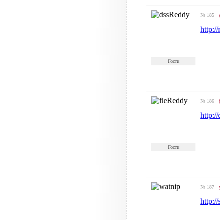
№ 185
http:/
Гости
№ 186
http:/
Гости
№ 187
http:/