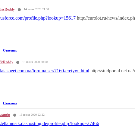
dssReddy
14 июня 2020 21:31
/rusforce.com/profile.php?lookup=15617
http://eurolot.ru/news/index.
Ответить
fleReddy
15 июня 2020 20:00
/datasheet.com.ua/forum/user/7160-eretywi.html
http://studportal.net.u
Ответить
watnip
15 июня 2020 22:22
/stellamusik.dashosting.de/profile.php?lookup=27466