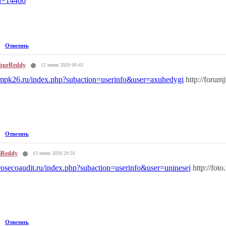
id=14466
Ответить
burReddy
12 июня 2020 00:43
//mpk26.ru/index.php?subaction=userinfo&user=axuhedygi
http://forum
Ответить
iReddy
13 июня 2020 20:31
/rosecoaudit.ru/index.php?subaction=userinfo&user=uninesej
http://fot
Ответить